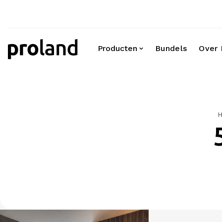
Producten
Bundels
Over 
Video's
360 graden fotografie
Virtual reality VR