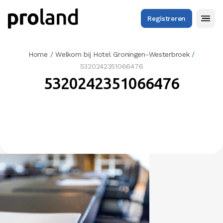
Registreren
Home
/
Welkom bij Hotel Groningen-Westerbroek
/
5320242351066476
5320242351066476