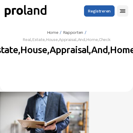
Registreren
Home
/
Rapporten
/
Real,Estate,House,Appraisal,And,Home,Check
state,House,Appraisal,And,Hom