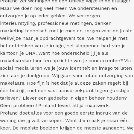
Proland zet woningen op een unieke wijze in de etalage!
Maar we doen nog veel meer. We ondersteunen en
ontzorgen je op ieder gebied. We verzorgen
interieurstyling, professionele metingen, denken
marketing technisch met je mee en zorgen voor de juiste
wekwijze naar je opdrachtgevers toe. We helpen je met
het ontdekken van je imago, het kloppende hart van je
kantoor, je DNA. Want hoe onderscheid jij je als
makelaarskantoor ten opzichte van je concurrenten? Via
social media leren we je jouw identiteit en imago te laten
zien aan je doelgroep. Wij gaan voor totale ontzorging van
makelaars. Hoe fijn is het dat je al deze zaken regelt bij
één bedrijf, met een vast aanspreekpunt tegen gunstige
tarieven? Liever een gedeelte in eigen beheer houden?
Geen probleem! Proland levert áltijd maatwerk.
Proland doet alles voor een goede eerste indruk van de
woning die jij wilt verkopen. Want die maak je maar één
keer. De mooiste beelden krijgen de meeste aandacht. We