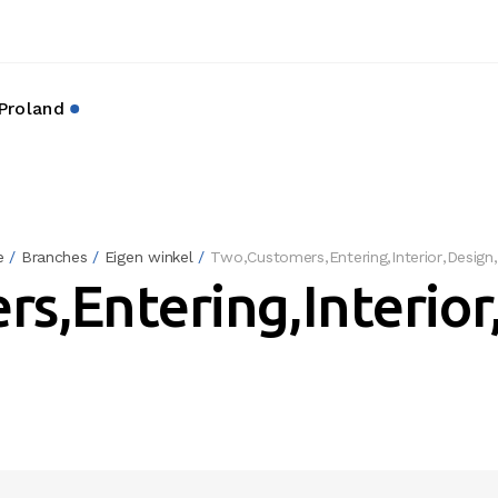
Proland
Fotografie
e
/
Branches
/
Eigen winkel
/
Two,Customers,Entering,Interior,Design
s,Entering,Interior
Hoogtefotografie