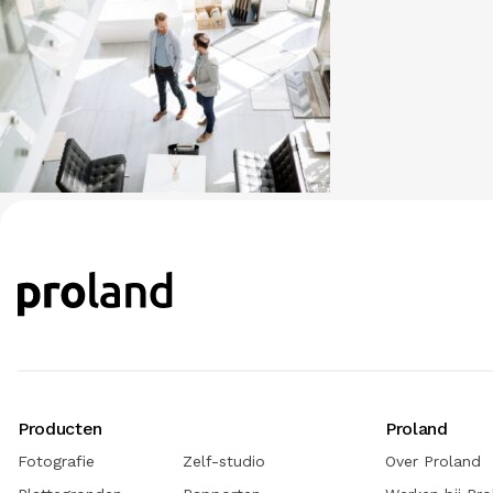
Producten
Proland
Fotografie
Zelf-studio
Over Proland