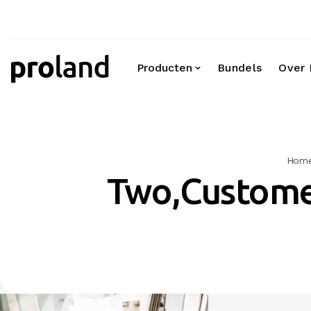
Producten
Bundels
Over 
Video's
Hom
Two,Customer
360 graden fotografie
Virtual reality VR